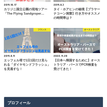
2019.10.17
2019.8.3
カリジニ国立公園の現地ツアー
タイ・ホアヒンの秘境【プラヤー
「The Flying Sandgroper…
ナコーン洞窟】行き方やオススメ
の時間帯は？
フランス
オーストラリア
2019.8.11
2022.11.28
エッフェル塔で1日1回だけ見ら
【日本へ帰国するために】オース
れる「ダイヤモンドフラッシュ」
トラリア・パースでPCR検査を
を見逃すな！
受けてきた！
プロフィール