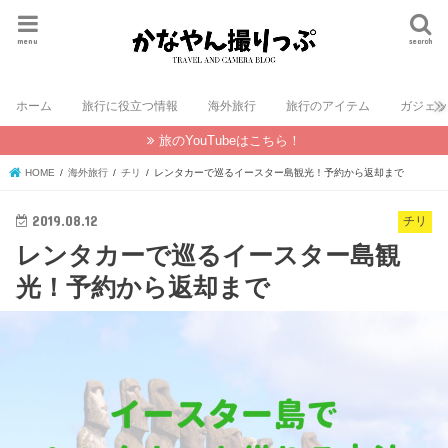
menu
search
ホーム
旅行に役立つ情報
海外旅行
旅行のアイテム
ガジェ
旅のYouTubeはこちら！
HOME
海外旅行
チリ
レンタカーで巡るイースター島観光！予約から返却まで
2019.08.12
チリ
レンタカーで巡るイースター島観
光！予約から返却まで