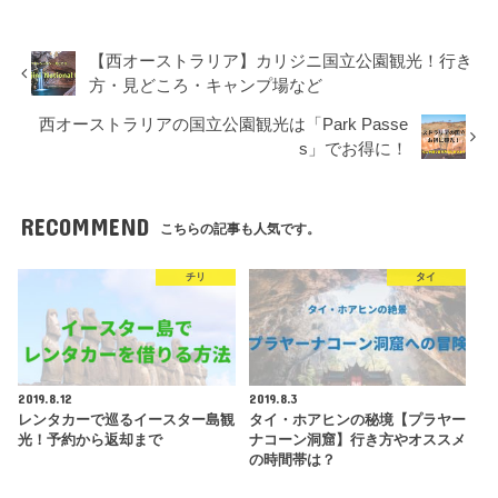
【西オーストラリア】カリジニ国立公園観光！行き
方・見どころ・キャンプ場など
西オーストラリアの国立公園観光は「Park Passe
s」でお得に！
RECOMMEND
こちらの記事も人気です。
チリ
タイ
2019.8.12
2019.8.3
レンタカーで巡るイースター島観
タイ・ホアヒンの秘境【プラヤー
光！予約から返却まで
ナコーン洞窟】行き方やオススメ
の時間帯は？