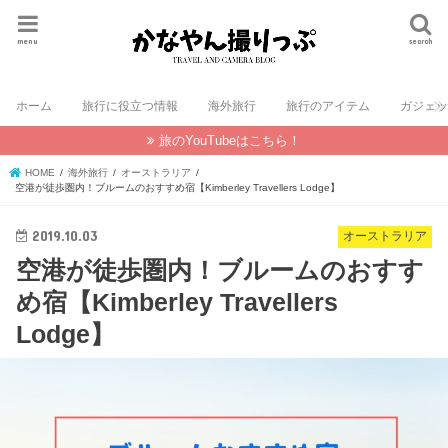
menu
search
ホーム
旅行に役立つ情報
海外旅行
旅行のアイテム
ガジェ
旅のYouTubeはこちら！
HOME
海外旅行
オーストラリア
空港が徒歩圏内！ブルームのおすすめ宿【Kimberley Travellers Lodge】
2019.10.03
オーストラリア
空港が徒歩圏内！ブルームのおすす
め宿【Kimberley Travellers
Lodge】