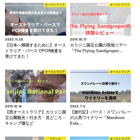
オーストラリア
オーストラリア
2022.11.28
2019.10.17
【日本へ帰国するために】オース
カリジニ国立公園の現地ツアー
トラリア・パースでPCR検査を
「The Flying Sandgroper…
受けてきた！
オーストラリア
オーストラリア
2019.10.16
2022.7.6
【西オーストラリア】カリジニ国
【旅行記】パース・スワンバレー
立公園観光！行き方・見どころ・
の人気ワイナリー「Mandoon
キャンプ場など
Esta…
フランス
オーストラリア