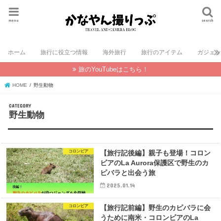
menu
search
ホーム
旅行に役立つ情報
海外旅行
旅行のアイテム
ガジェ
旅のYouTubeはこちら！
HOME
野生動物
野生動物
コロンビア
【旅行記後編】親子も登場！コロン
ビアのLa Aurora保護区で野生のカ
ピバラと出会う旅
2025.01.14
コロンビア
【旅行記前編】野生のカピバラに会
うために南米・コロンビアのLa