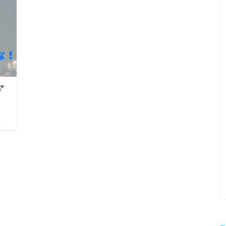
ヤ
夜
時0
ミネ